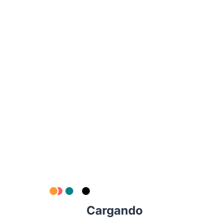
Rutas MTB guiadas
Mantenimiento de bicicletas
Venta de accesorios