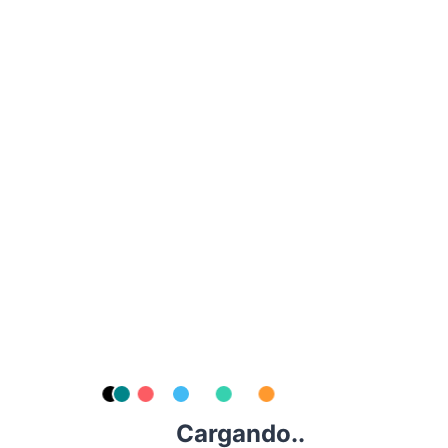
65,00
€
-
85,00
€
Media o jornada
Detalles
completa
Turbo Levo Alloy S3 (Black)